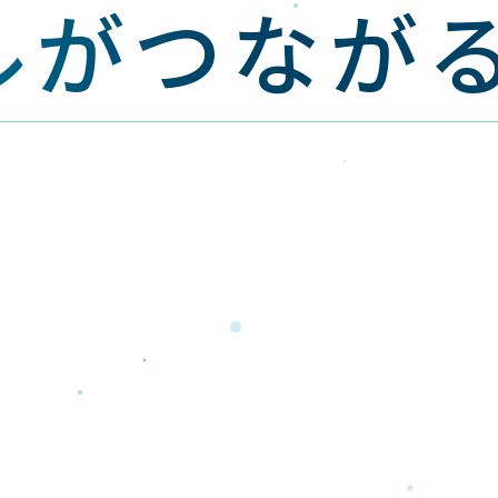
ルが
つなが