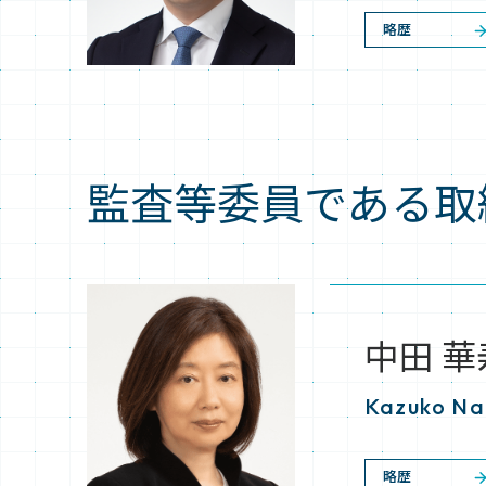
略歴
監査等委員である取
中田 華
Kazuko N
略歴