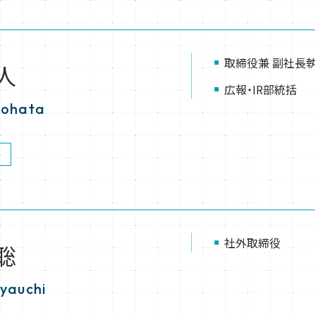
取締役兼 副社長
人
広報・IR部統括
tohata
社外取締役
聡
yauchi