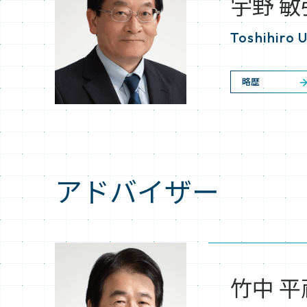
宇野 敏
Toshihiro 
略歴
アドバイザー
竹中 平