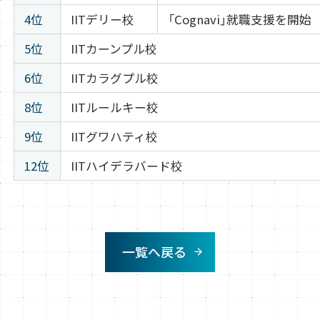
4位
IITデリー校
「Cognavi」就職支援を開始
5位
IITカーンプル校
6位
IITカラグプル校
8位
IITルールキー校
9位
IITグワハティ校
12位
IITハイデラバード校
一覧へ戻る