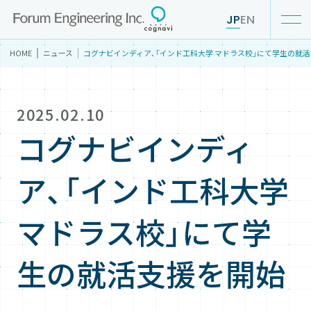
JP
EN
HOME
ニュース
コグナビインディア、「インド工科大学 マドラス校」にて学生の就
私たちの強み
2025.02.10
サービス紹介
コグナビインディ
ア、「インド工科大学
IR情報
マドラス校」にて学
企業情報
生の就活支援を開始
ニュース